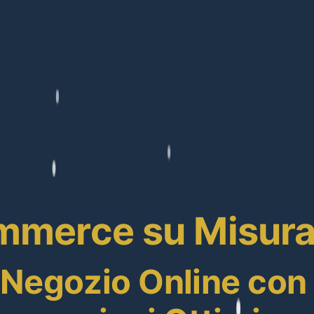
merce su Misura: 
o Negozio Online co